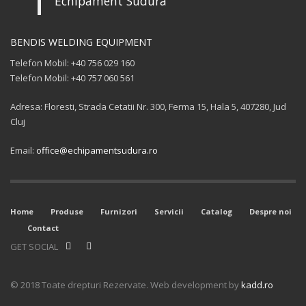
Echipament Sudura
BENDIS WELDING EQUIPMENT
Telefon Mobil: +40 756 029 160
Telefon Mobil: +40 757 060 561
Adresa: Floresti, Strada Cetatii Nr. 300, Ferma 15, Hala 5, 407280, Jud
Cluj
Email:
office@echipamentsudura.ro
Home
Produse
Furnizori
Servicii
Catalog
Despre noi
Contact
GET SOCIAL
© 2018 Toate drepturi Rezervate. Web development by
kadd.ro