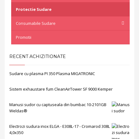
Protectie Sudare
Consumabile Sudare
Promotii
RECENT ACHIZITIONATE
Sudare cu plasma PI 350 Plasma MIGATRONIC
Sistem exhaustare fum CleanAirTower SF 9000 Kemper
Manusi sudor cu captuseala din bumbac 10-2101GB
Weldas®
Electrozi sudura inox ELGA - E308L-17 - Cromarod 308L
4,0x350