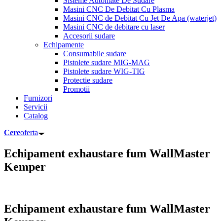
Sisteme Automate De Sudare
Masini CNC De Debitat Cu Plasma
Masini CNC de Debitat Cu Jet De Apa (waterjet)
Masini CNC de debitare cu laser
Accesorii sudare
Echipamente
Consumabile sudare
Pistolete sudare MIG-MAG
Pistolete sudare WIG-TIG
Protectie sudare
Promotii
Furnizori
Servicii
Catalog
Cere
oferta
Echipament exhaustare fum WallMaster
Kemper
Echipament exhaustare fum WallMaster