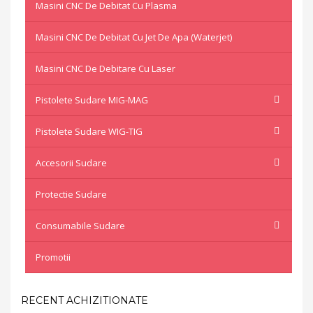
Masini CNC De Debitat Cu Plasma
Masini CNC De Debitat Cu Jet De Apa (waterjet)
Masini CNC De Debitare Cu Laser
Pistolete Sudare MIG-MAG
Pistolete Sudare WIG-TIG
Accesorii Sudare
Protectie Sudare
Consumabile Sudare
Promotii
RECENT ACHIZITIONATE