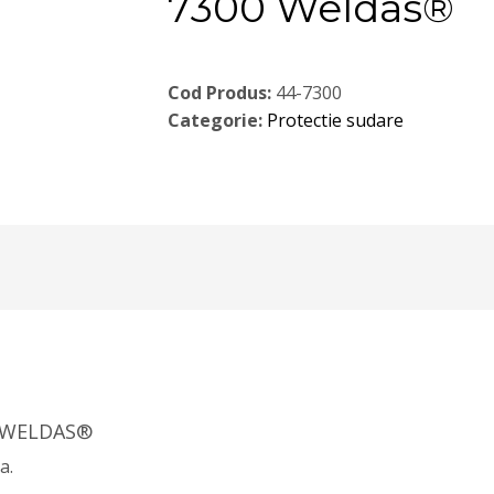
7300 Weldas®
Cod Produs:
44-7300
Categorie:
Protectie sudare
0 WELDAS®
a.