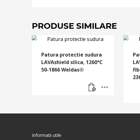
PRODUSE SIMILARE
Patura protectie sudura
Pa
LAVAshield silica, 1260°C
LA
50-1866 Weldas®
fib
23
Informatii utile