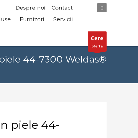
Despre noi
Contact
duse
Furnizori
Servicii
Cere
oferta
 piele 44-7300 Weldas®
n piele 44-