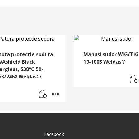
tura protectie sudura
Manusi sudor WIG/TIG
VAshield Black
10-1003 Weldas®
erglass, 538°C 50-
68/2468 Weldas®
Facebook