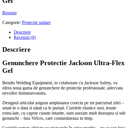
Gel
Brosura
Categorie:
Protectie sudare
Descriere
Recenzii (0)
Descriere
Genunchere Protectie Jackson Ultra-Flex
Gel
Bendis Welding Equipment, in colaborare cu Jackson Safety, va
ofera noua gama de genunchere de protectie profesionale, adecvata
nevoilor dumneavoastra.
Designul articulat asigura amplasarea corecta pe tot parcursul zilei –
setati-le o data si uitati ca le purtati. Curelele elastice moi, tesute
extra-late, cu capete cusute intarite, sunt asezate mult deasupra si sub
genunchi – fara Velcro, care contamineaza in timp.
Curelele raman aliniate cu picioarele în orice poziție – nu se vor lega