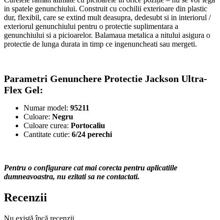
in spatele genunchiului. Construit cu cochilii exterioare din plastic
dur, flexibil, care se extind mult deasupra, dedesubt si in interiorul /
exteriorul genunchiului pentru o protectie suplimentara a
genunchiului si a picioarelor. Balamaua metalica a nitului asigura o
protectie de lunga durata in timp ce ingenuncheati sau mergeti.
Parametri Genunchere Protectie Jackson Ultra-
Flex Gel:
Numar model:
95211
Culoare:
Negru
Culoare curea:
Portocaliu
Cantitate cutie:
6/24 perechi
Pentru o configurare cat mai corecta pentru aplicatiile
dumneavoastra, nu ezitati sa ne contactati.
Recenzii
Nu există încă recenzii.