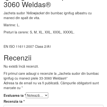
3060 Weldas®
Jacheta sudor
Yellowjacket
din bumbac ignifug albastru cu
maneci din spalt de vita.
Marime: L.
Preturi la cerere: S, M, XL, XXL, XXXL, XXXXL.
EN ISO 11611:2007 Class 2/A1
Recenzii
Nu există încă recenzii.
Fii primul care adaugi o recenzie la „Jacheta sudor din bumbac
ignifug cu maneci piele 33-3060 Weldas®”
Adresa ta de email nu va fi publicată.
Câmpurile obligatorii sunt
marcate cu
*
Evaluarea ta
*
Recenzia ta
*