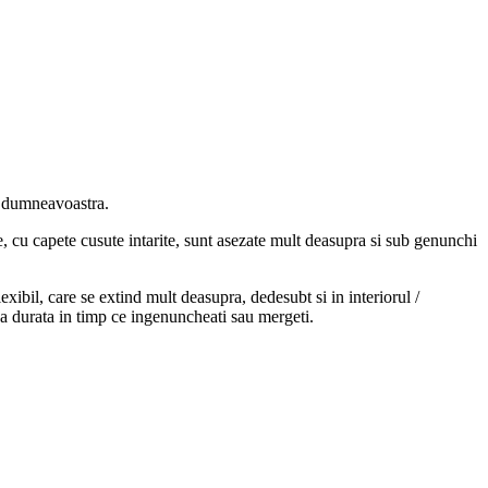
r dumneavoastra.
ate, cu capete cusute intarite, sunt asezate mult deasupra si sub genunchi
exibil, care se extind mult deasupra, dedesubt si in interiorul /
ga durata in timp ce ingenuncheati sau mergeti.