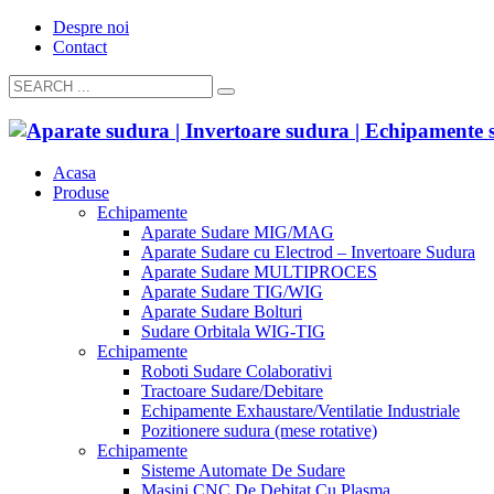
Despre noi
Contact
Acasa
Produse
Echipamente
Aparate Sudare MIG/MAG
Aparate Sudare cu Electrod – Invertoare Sudura
Aparate Sudare MULTIPROCES
Aparate Sudare TIG/WIG
Aparate Sudare Bolturi
Sudare Orbitala WIG-TIG
Echipamente
Roboti Sudare Colaborativi
Tractoare Sudare/Debitare
Echipamente Exhaustare/Ventilatie Industriale
Pozitionere sudura (mese rotative)
Echipamente
Sisteme Automate De Sudare
Masini CNC De Debitat Cu Plasma