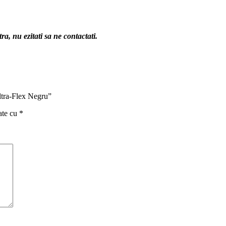
a, nu ezitati sa ne contactati.
ltra-Flex Negru”
ate cu
*