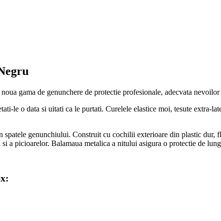
 Negru
 noua gama de genunchere de protectie profesionale, adecvata nevoilo
ati-le o data si uitati ca le purtati. Curelele elastice moi, tesute extra-l
n spatele genunchiului. Construit cu cochilii exterioare din plastic dur, fl
si a picioarelor. Balamaua metalica a nitului asigura o protectie de lun
x: