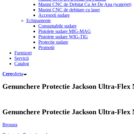
Masini CNC de Debitat Cu Jet De Apa (waterjet)
Masini CNC de debitare cu laser
Accesorii sudare
Echipamente
Consumabile sudare
Pistolete sudare MIG-MAG
Pistolete sudare WIG-TIG
Protectie sudare
Promotii
Furnizori
Servicii
Catalog
Cere
oferta
Genunchere Protectie Jackson Ultra-Flex
Genunchere Protectie Jackson Ultra-Flex
Brosura