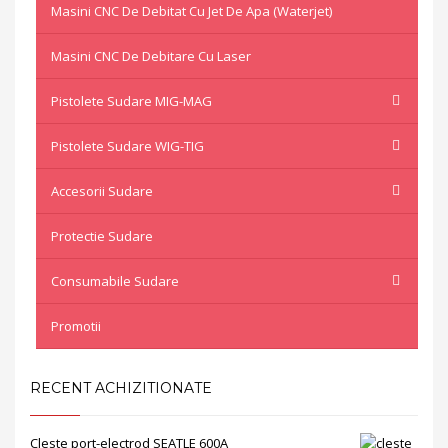
Masini CNC De Debitat Cu Jet De Apa (waterjet)
Masini CNC De Debitare Cu Laser
Pistolete Sudare MIG-MAG
Pistolete Sudare WIG-TIG
Accesorii Sudare
Protectie Sudare
Consumabile Sudare
Promotii
RECENT ACHIZITIONATE
Cleste port-electrod SEATLE 600A