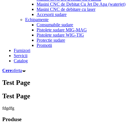
Masini CNC de Debitat Cu Jet De Apa (waterjet)
Masini CNC de debitare cu laser
Accesorii sudare
Echipamente
Consumabile sudare
Pistolete sudare MIG-MAG
Pistolete sudare WIG-TIG
Protectie sudare
Promotii
Furnizori
Servicii
Catalog
Cere
oferta
Test Page
Test Page
fdgdfg
Produse