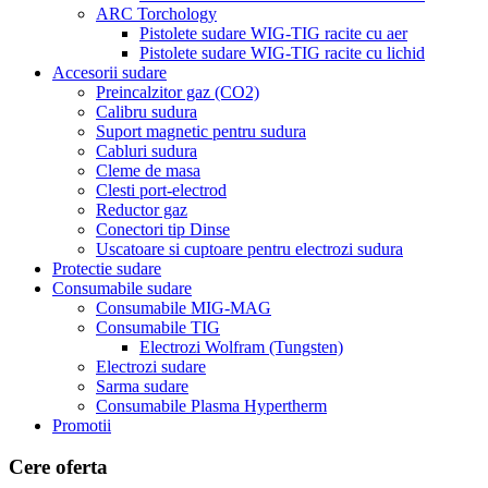
ARC Torchology
Pistolete sudare WIG-TIG racite cu aer
Pistolete sudare WIG-TIG racite cu lichid
Accesorii sudare
Preincalzitor gaz (CO2)
Calibru sudura
Suport magnetic pentru sudura
Cabluri sudura
Cleme de masa
Clesti port-electrod
Reductor gaz
Conectori tip Dinse
Uscatoare si cuptoare pentru electrozi sudura
Protectie sudare
Consumabile sudare
Consumabile MIG-MAG
Consumabile TIG
Electrozi Wolfram (Tungsten)
Electrozi sudare
Sarma sudare
Consumabile Plasma Hypertherm
Promotii
Cere oferta