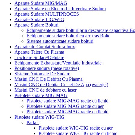
Aparate Sudare MIG/MAG
Aparate Sudare cu Electrod – Invertoare Sudura
Aparate Sudare MULTIPROCES
Aparate Sudare TIG/WIG
Aparate Sudare Bolturi
Echipamente sudare bolturi prin descarcare capacitiva Bo
Echipamente sudare bolturi cu arc tras Bolte
Sisteme automatizate sudare bolturi
Aparate de Curatat Sudura Inox
Aparate Taiere Cu Plasma
Tractoare Sudare/Debitare
Echipamente Exhaustare/Ventilatie Industriale
Pozitionere sudura (mese rotative)
Sisteme Automate De Sudare
Masini CNC De Debitat Cu Plasma
Masini CNC de Debitat Cu Jet De Apa (waterjet)
Masini CNC de debitare cu laser
Pistolete sudare MIG-MAG
Pistolete sudare MIG-MAG racite cu lichid
Pistolete sudare MIG-MAG racite cu aer
Pistolete sudare MIG-MAG racite cu lichid
Pistolete sudare WIG-TIG
Parker
Pistolete sudare WIG-TIG racite cu aer
Pistolete sudare WIG-TIG racite cu lichid