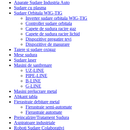
Aparate Sudare Industria Auto
Sudare cu plasma
Sudare Orbitala WIG-TIG
Inverter sudare orbitala WIG-TIG
Controller sudare orbitala
Capete de sudura racire gaz
Capete de sudura racire lichid
Dispozitive pregatire tevi
Dispozitive de masurare
Taiere si sudare oxigaz
Mese sudura
Sudare laser
Masini de sanfrenare
UZ-LINE
PIPE-LINE
B-LINE
G-LINE
Masini prelucrare metal
Abkant tabla
Fierastraie debitare metal
Fierastraie semi-automate
Fierastraie automate
Preincalzire/Tratament Sudura
Aspiratoare industriale
Roboti Sudare Colaborativi