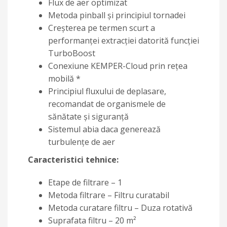
Flux de aer optimizat
Metoda pinball și principiul tornadei
Creșterea pe termen scurt a
performanței extracției datorită funcției
TurboBoost
Conexiune KEMPER-Cloud prin rețea
mobilă *
Principiul fluxului de deplasare,
recomandat de organismele de
sănătate și siguranță
Sistemul abia daca generează
turbulențe de aer
Caracteristici tehnice:
Etape de filtrare – 1
Metoda filtrare – Filtru curatabil
Metoda curatare filtru – Duza rotativă
Suprafata filtru – 20 m²