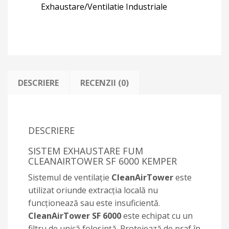
Exhaustare/Ventilatie Industriale
DESCRIERE
RECENZII (0)
DESCRIERE
SISTEM EXHAUSTARE FUM
CLEANAIRTOWER SF 6000 KEMPER
Sistemul de ventilație
CleanAirTower
este
utilizat oriunde extracția locală nu
funcționează sau este insuficientă.
CleanAirTower SF 6000
este echipat cu un
filtru de unică folosință. Protejează de praf în