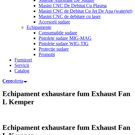
Sisteme Automate De Sudare
Masini CNC De Debitat Cu Plasma
Masini CNC de Debitat Cu Jet De Apa (waterjet)
Masini CNC de debitare cu laser
Accesorii sudare
Echipamente
Consumabile sudare
Pistolete sudare MIG-MAG
Pistolete sudare WIG-TIG
Protectie sudare
Promotii
Furnizori
Servicii
Catalog
Cere
oferta
Echipament exhaustare fum Exhaust Fan
L Kemper
Echipament exhaustare fum Exhaust Fan