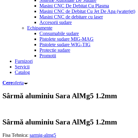
Sisteme Automate De Sudare
Masini CNC De Debitat Cu Plasma
Masini CNC de Debitat Cu Jet De Apa (waterjet)
Masini CNC de debitare cu laser
Accesorii sudare
Echipamente
Consumabile sudare
Pistolete sudare MIG-MAG
Pistolete sudare WIG-TIG
Protectie sudare
Promotii
Furnizori
Servicii
Catalog
Cere
oferta
Sârmă aluminiu Sara AlMg5 1.2mm
Sârmă aluminiu Sara AlMg5 1.2mm
Fisa Tehnica:
sarmig-almg5