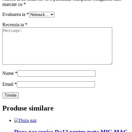
marcate cu
*
Evaluarea ta
*
Recenzia ta
*
Nume
*
Email
*
Produse similare
Duza gaz conica D=12 pentru torta MIG-MAG