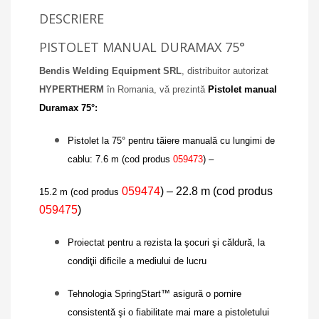
DESCRIERE
PISTOLET MANUAL DURAMAX 75°
Bendis Welding Equipment SRL
, distribuitor autorizat
HYPERTHERM
în Romania, vă prezintă
Pistolet manual
Duramax 75°:
Pistolet la 75° pentru tăiere manuală cu lungimi de
cablu: 7.6 m (cod produs
059473
) –
059474
) – 22.8 m (cod produs
15.2 m (cod produs
059475
)
Proiectat pentru a rezista la şocuri şi căldură, la
condiţii dificile a mediului de lucru
Tehnologia SpringStart
™
asigură o pornire
consistentă şi o fiabilitate mai mare a pistoletului