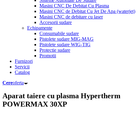
Sisteme Automate De Sudare
Masini CNC De Debitat Cu Plasma
Masini CNC de Debitat Cu Jet De Apa (waterjet)
Masini CNC de debitare cu laser
Accesorii sudare
Echipamente
Consumabile sudare
Pistolete sudare MIG-MAG
Pistolete sudare WIG-TIG
Protectie sudare
Promotii
Furnizori
Servicii
Catalog
Cere
oferta
Aparat taiere cu plasma Hypertherm
POWERMAX 30XP