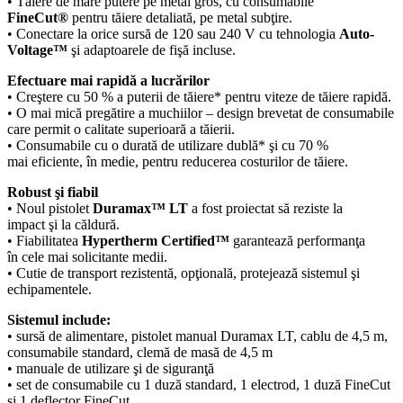
• Tăiere de mare putere pe metal gros, cu consumabile
FineCut®
pentru tăiere detaliată, pe metal subţire.
• Conectare la orice sursă de 120 sau 240 V cu tehnologia
Auto-
Voltage™
şi adaptoarele de fişă incluse.
Efectuare mai rapidă a lucrărilor
• Creştere cu 50 % a puterii de tăiere* pentru viteze de tăiere rapidă.
• O mai mică pregătire a muchiilor – design brevetat de consumabile
care permit o calitate superioară a tăierii.
• Consumabile cu o durată de utilizare dublă* şi cu 70 %
mai eficiente, în medie, pentru reducerea costurilor de tăiere.
Robust şi fiabil
• Noul pistolet
Duramax™ LT
a fost proiectat să reziste la
impact şi la căldură.
• Fiabilitatea
Hypertherm Certified™
garantează performanţa
în cele mai solicitante medii.
• Cutie de transport rezistentă, opţională, protejează sistemul şi
echipamentele.
Sistemul include:
• sursă de alimentare, pistolet manual Duramax LT, cablu de 4,5 m,
consumabile standard, clemă de masă de 4,5 m
• manuale de utilizare şi de siguranţă
• set de consumabile cu 1 duză standard, 1 electrod, 1 duză FineCut
şi 1 deflector FineCut