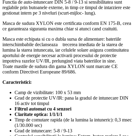
Functia de auto-intunecare DIN 5-8 / 9-13 si sensibilitatea sunt
reglabile prin butoanele externe, in timp ce timpul de intarziere este
gestionat intern pe 3 niveluri (scurt-mijloc- lung).
Masca de sudura XYLON este certificata conform EN 175-B, ceea
ce garanteaza siguranta maxima chiar si atunci cand craituiti.
Masca este echipata si cu o dubla sursa de alimentare: bateriile
interschimbabile declanseaza trecerea imediata de la starea de
lumina la starea intunecata, iar celulele solare asigura continuitatea
aportului de energie necesar activarii procesului de protectie
impotriva razelor UV/IR, prelungind viata bateriilor in sine.
Toate mastile de sudura din gama XYLON sunt marcate CE
conform Directivei Europeane 89/686.
Caracteristici:
Camp de vizibilitate: 100 x 53 mm
Grad de protectie UV/IR: pana la gradul de intunecare DIN
16 activ tot timpul
Filtrul automat cu 4 senzori
Claritate optica: 1/1/1/1
Timp de comutare rapida (de la lumina la intuneric): 0,3 msec
(1/30.000 sec)
Grad de intunecare: 5-8 / 9-13