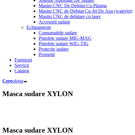
Sisteme Automate De Sudare
Masini CNC De Debitat Cu Plasma
Masini CNC de Debitat Cu Jet De Apa (waterjet)
Masini CNC de debitare cu laser
Accesorii sudare
Echipamente
Consumabile sudare
Pistolete sudare MIG-MAG
Pistolete sudare WIG-TIG
Protectie sudare
Promotii
Furnizori
Servicii
Catalog
Cere
oferta
Masca sudare XYLON
Masca sudare XYLON