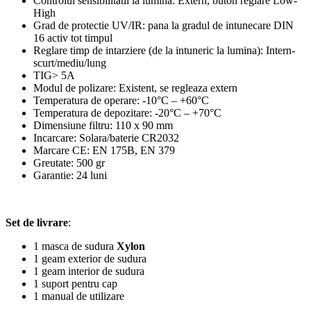
Controlul sensibilitatii la lumina: Extern, buton reglare Low-
High
Grad de protectie UV/IR: pana la gradul de intunecare DIN
16 activ tot timpul
Reglare timp de intarziere (de la intuneric la lumina): Intern-
scurt/mediu/lung
TIG> 5A
Modul de polizare: Existent, se regleaza extern
Temperatura de operare: -10°C – +60°C
Temperatura de depozitare: -20°C – +70°C
Dimensiune filtru: 110 x 90 mm
Incarcare: Solara/baterie CR2032
Marcare CE: EN 175B, EN 379
Greutate: 500 gr
Garantie: 24 luni
Set de livrare
:
1 masca de sudura
Xylon
1 geam exterior de sudura
1 geam interior de sudura
1 suport pentru cap
1 manual de utilizare