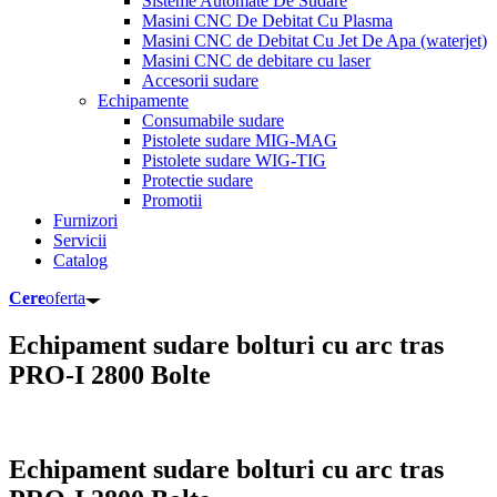
Sisteme Automate De Sudare
Masini CNC De Debitat Cu Plasma
Masini CNC de Debitat Cu Jet De Apa (waterjet)
Masini CNC de debitare cu laser
Accesorii sudare
Echipamente
Consumabile sudare
Pistolete sudare MIG-MAG
Pistolete sudare WIG-TIG
Protectie sudare
Promotii
Furnizori
Servicii
Catalog
Cere
oferta
Echipament sudare bolturi cu arc tras
PRO-I 2800 Bolte
Echipament sudare bolturi cu arc tras