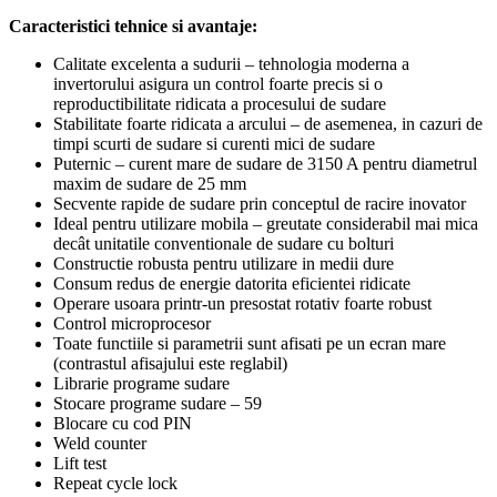
Caracteristici tehnice si avantaje:
Calitate excelenta a sudurii – tehnologia moderna a
invertorului asigura un control foarte precis si o
reproductibilitate ridicata a procesului de sudare
Stabilitate foarte ridicata a arcului – de asemenea, in cazuri de
timpi scurti de sudare si curenti mici de sudare
Puternic – curent mare de sudare de 3150 A pentru diametrul
maxim de sudare de 25 mm
Secvente rapide de sudare prin conceptul de racire inovator
Ideal pentru utilizare mobila – greutate considerabil mai mica
decât unitatile conventionale de sudare cu bolturi
Constructie robusta pentru utilizare in medii dure
Consum redus de energie datorita eficientei ridicate
Operare usoara printr-un presostat rotativ foarte robust
Control microprocesor
Toate functiile si parametrii sunt afisati pe un ecran mare
(contrastul afisajului este reglabil)
Librarie programe sudare
Stocare programe sudare – 59
Blocare cu cod PIN
Weld counter
Lift test
Repeat cycle lock