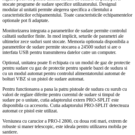
stocate programe de sudare specifice utilizatorului. Designul
modular al unitatii permite alegerea specifica a clientului a
caracteristicilor echipamentului. Toate caracteristicile echipamentelor
optionale pot fi adaptate.
Monitorizarea integrata a parametrilor de sudare permite controlul
calitatii sudurilor finite. In mod implicit, seturile de parametri ale
ultimelor zece suduri sunt stocate. Memoria optionala disponibila a
parametrilor de sudare permite stocarea a 24500 suduri si are o
interfata USB pentru transmiterea datelor catre un computer.
Optional, unitatea poate fi echipata cu un modul de gaz de protectie
pentru sudare cu gaz de protectie pentru spatele bazei de sudura si
cu un modul automat pentru controlul alimentatorului automat de
bolturi VBZ si un pistol de sudare automat.
Pentru functionarea a pana la patru pistoale de sudura cu surub cu
valori de reglare diferite pentru curentul de sudare si timpul de
sudare pe o unitate, cutia adaptorului extern PRO-SPLIT este
disponibila ca accesoriu. Cutia adaptorului PRO-SPLIT detecteaza
automat ce pistol este utilizat.
Versiunea cu carucior a PRO-I 2800, cu doua roti mari, extrem de
robuste si maner telescopic, este ideala pentru utilizarea mobila pe
santiere.