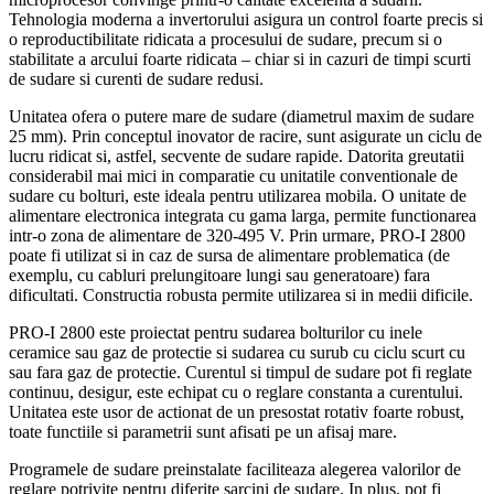
Tehnologia moderna a invertorului asigura un control foarte precis si
o reproductibilitate ridicata a procesului de sudare, precum si o
stabilitate a arcului foarte ridicata – chiar si in cazuri de timpi scurti
de sudare si curenti de sudare redusi.
Unitatea ofera o putere mare de sudare (diametrul maxim de sudare
25 mm). Prin conceptul inovator de racire, sunt asigurate un ciclu de
lucru ridicat si, astfel, secvente de sudare rapide. Datorita greutatii
considerabil mai mici in comparatie cu unitatile conventionale de
sudare cu bolturi, este ideala pentru utilizarea mobila. O unitate de
alimentare electronica integrata cu gama larga, permite functionarea
intr-o zona de alimentare de 320-495 V. Prin urmare, PRO-I 2800
poate fi utilizat si in caz de sursa de alimentare problematica (de
exemplu, cu cabluri prelungitoare lungi sau generatoare) fara
dificultati. Constructia robusta permite utilizarea si in medii dificile.
PRO-I 2800 este proiectat pentru sudarea bolturilor cu inele
ceramice sau gaz de protectie si sudarea cu surub cu ciclu scurt cu
sau fara gaz de protectie. Curentul si timpul de sudare pot fi reglate
continuu, desigur, este echipat cu o reglare constanta a curentului.
Unitatea este usor de actionat de un presostat rotativ foarte robust,
toate functiile si parametrii sunt afisati pe un afisaj mare.
Programele de sudare preinstalate faciliteaza alegerea valorilor de
reglare potrivite pentru diferite sarcini de sudare. In plus, pot fi