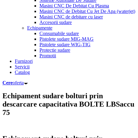
Sisteme Automate De Sudare
Masini CNC De Debitat Cu Plasma
Masini CNC de Debitat Cu Jet De Apa (waterjet)
Masini CNC de debitare cu laser
Accesorii sudare
Echipamente
Consumabile sudare
Pistolete sudare MIG-MAG
Pistolete sudare WIG-TIG
Protectie sudare
Promotii
Furnizori
Servicii
Catalog
Cere
oferta
Echipament sudare bolturi prin
descarcare capacitativa BOLTE LBSaccu
75