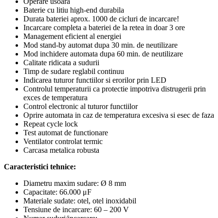
Operare usoara
Baterie cu litiu high-end durabila
Durata bateriei aprox. 1000 de cicluri de incarcare!
Incarcare completa a bateriei de la retea in doar 3 ore
Management eficient al energiei
Mod stand-by automat dupa 30 min. de neutilizare
Mod inchidere automata dupa 60 min. de neutilizare
Calitate ridicata a sudurii
Timp de sudare reglabil continuu
Indicarea tuturor functiilor si erorilor prin LED
Controlul temperaturii ca protectie impotriva distrugerii prin
exces de temperatura
Control electronic al tuturor functiilor
Oprire automata in caz de temperatura excesiva si esec de faza
Repeat cycle lock
Test automat de functionare
Ventilator controlat termic
Carcasa metalica robusta
Caracteristici tehnice:
Diametru maxim sudare: Ø 8 mm
Capacitate: 66.000 μF
Materiale sudate: otel, otel inoxidabil
Tensiune de incarcare: 60 – 200 V