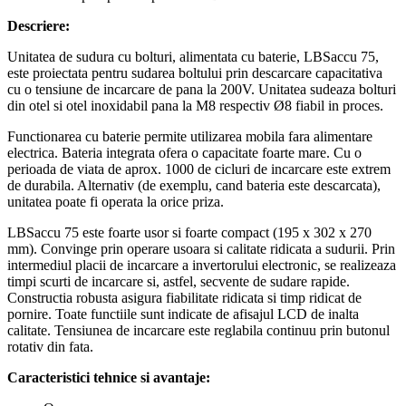
Descriere:
Unitatea de sudura cu bolturi, alimentata cu baterie, LBSaccu 75,
este proiectata pentru sudarea boltului prin descarcare capacitativa
cu o tensiune de incarcare de pana la 200V. Unitatea sudeaza bolturi
din otel si otel inoxidabil pana la M8 respectiv Ø8 fiabil in proces.
Functionarea cu baterie permite utilizarea mobila fara alimentare
electrica. Bateria integrata ofera o capacitate foarte mare. Cu o
perioada de viata de aprox. 1000 de cicluri de incarcare este extrem
de durabila. Alternativ (de exemplu, cand bateria este descarcata),
unitatea poate fi operata la orice priza.
LBSaccu 75 este foarte usor si foarte compact (195 x 302 x 270
mm). Convinge prin operare usoara si calitate ridicata a sudurii. Prin
intermediul placii de incarcare a invertorului electronic, se realizeaza
timpi scurti de incarcare si, astfel, secvente de sudare rapide.
Constructia robusta asigura fiabilitate ridicata si timp ridicat de
pornire. Toate functiile sunt indicate de afisajul LCD de inalta
calitate. Tensiunea de incarcare este reglabila continuu prin butonul
rotativ din fata.
Caracteristici tehnice si avantaje: