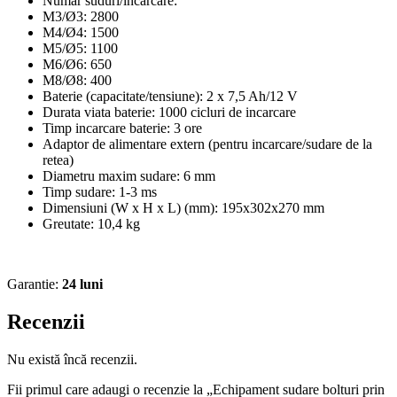
Numar suduri/incarcare:
M3/Ø3: 2800
M4/Ø4: 1500
M5/Ø5: 1100
M6/Ø6: 650
M8/Ø8: 400
Baterie (capacitate/tensiune): 2 x 7,5 Ah/12 V
Durata viata baterie: 1000 cicluri de incarcare
Timp incarcare baterie: 3 ore
Adaptor de alimentare extern (pentru incarcare/sudare de la
retea)
Diametru maxim sudare: 6 mm
Timp sudare: 1-3 ms
Dimensiuni (W x H x L) (mm): 195x302x270 mm
Greutate: 10,4 kg
Garantie:
24 luni
Recenzii
Nu există încă recenzii.
Fii primul care adaugi o recenzie la „Echipament sudare bolturi prin