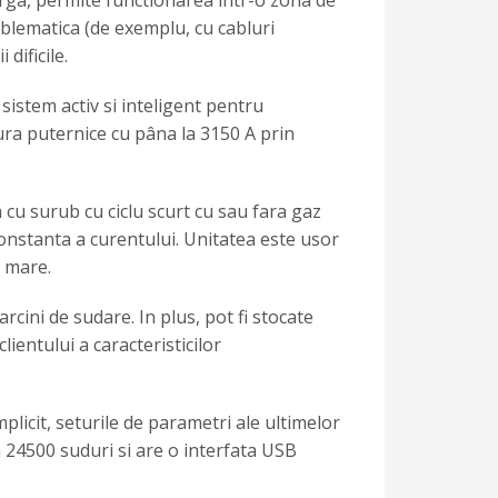
arga, permite functionarea intr-o zona de
oblematica (de exemplu, cu cabluri
dificile.
stem activ si inteligent pentru
ura puternice cu pâna la 3150 A prin
 cu surub cu ciclu scurt cu sau fara gaz
constanta a curentului. Unitatea este usor
j mare.
rcini de sudare. In plus, pot fi stocate
ientului a caracteristicilor
plicit, seturile de parametri ale ultimelor
 24500 suduri si are o interfata USB