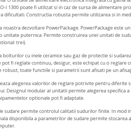
bila. O unitate de alimentare electronica integrata cu gama l
-I 1300 poate fi utilizat si in caz de sursa de alimentare pr
ificultati. Constructia robusta permite utilizarea si in medii 
a noastra dezvoltare PowerPackage. PowerPackage este un si
o unitate puternica. Permite construirea unei unitati de sud
ional: trei).
bolturilor cu inele ceramice sau gaz de protectie si sudarea
e pot fi reglate continuu, desigur, este echipat cu o reglare 
 robust, toate functiile si parametrii sunt afisati pe un afisa
aza alegerea valorilor de reglare potrivite pentru diferite sa
i. Designul modular al unitatii permite alegerea specifica a cl
hipamentelor optionale pot fi adaptate.
sudare permite controlul calitatii sudurilor finite. In mod im
ala disponibila a parametrilor de sudare permite stocarea a
mputer.