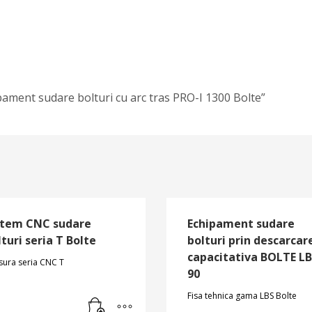
ipament sudare bolturi cu arc tras PRO-I 1300 Bolte”
stem CNC sudare
Echipament sudare
turi seria T Bolte
bolturi prin descarcar
capacitativa BOLTE L
sura seria CNC T
90
Fisa tehnica gama LBS Bolte