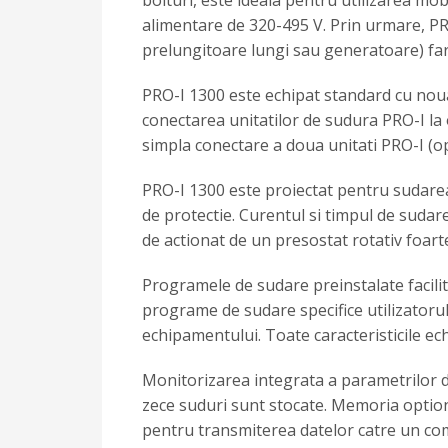
bolturi, este ideala pentru utilizarea mo
alimentare de 320-495 V. Prin urmare, PRO
prelungitoare lungi sau generatoare) fara d
PRO-I 1300 este echipat standard cu nou
conectarea unitatilor de sudura PRO-I la 
simpla conectare a doua unitati PRO-I (opt
PRO-I 1300 este proiectat pentru sudarea 
de protectie. Curentul si timpul de sudar
de actionat de un presostat rotativ foarte
Programele de sudare preinstalate facilite
programe de sudare specifice utilizatorulu
echipamentului. Toate caracteristicile ec
Monitorizarea integrata a parametrilor de 
zece suduri sunt stocate. Memoria option
pentru transmiterea datelor catre un co