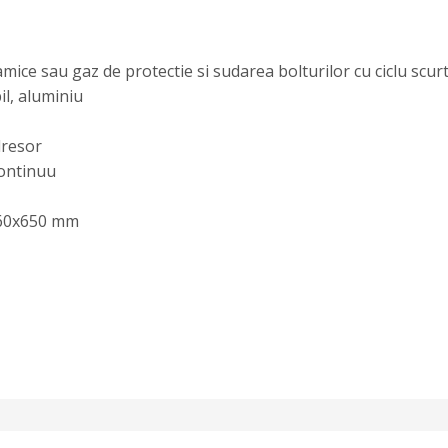
mice sau gaz de protectie si sudarea bolturilor cu ciclu scur
il, aluminiu
dresor
continuu
360x650 mm