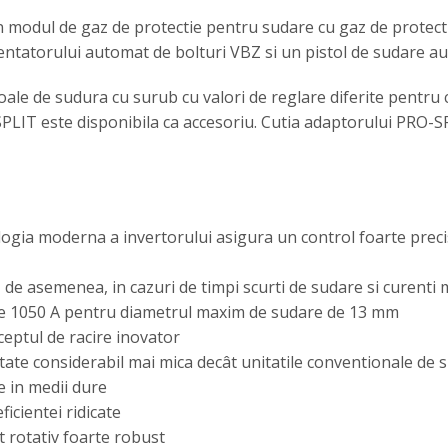
un modul de gaz de protectie pentru sudare cu gaz de protect
ntatorului automat de bolturi VBZ si un pistol de sudare a
oale de sudura cu surub cu valori de reglare diferite pentru 
SPLIT este disponibila ca accesoriu. Cutia adaptorului PRO-S
logia moderna a invertorului asigura un control foarte precis 
 – de asemenea, in cazuri de timpi scurti de sudare si curenti 
de 1050 A pentru diametrul maxim de sudare de 13 mm
eptul de racire inovator
tate considerabil mai mica decât unitatile conventionale de 
e in medii dure
icientei ridicate
 rotativ foarte robust