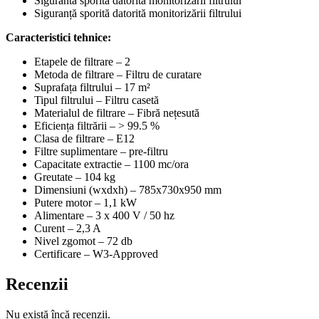
Siguranta sporita datorita monitorizarii filtrului
Siguranță sporită datorită monitorizării filtrului
Caracteristici tehnice:
Etapele de filtrare – 2
Metoda de filtrare – Filtru de curatare
Suprafața filtrului – 17 m²
Tipul filtrului – Filtru casetă
Materialul de filtrare – Fibră nețesută
Eficiența filtrării – > 99.5 %
Clasa de filtrare – E12
Filtre suplimentare – pre-filtru
Capacitate extractie – 1100 mc/ora
Greutate – 104 kg
Dimensiuni (wxdxh) – 785x730x950 mm
Putere motor – 1,1 kW
Alimentare – 3 x 400 V / 50 hz
Curent – 2,3 A
Nivel zgomot – 72 db
Certificare – W3-Approved
Recenzii
Nu există încă recenzii.