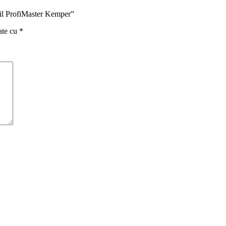
bil ProfiMaster Kemper”
ate cu
*