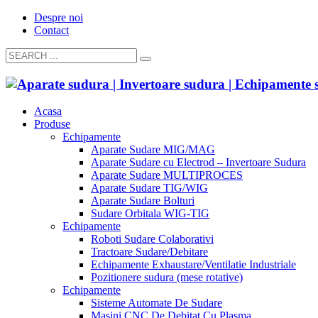
Despre noi
Contact
Acasa
Produse
Echipamente
Aparate Sudare MIG/MAG
Aparate Sudare cu Electrod – Invertoare Sudura
Aparate Sudare MULTIPROCES
Aparate Sudare TIG/WIG
Aparate Sudare Bolturi
Sudare Orbitala WIG-TIG
Echipamente
Roboti Sudare Colaborativi
Tractoare Sudare/Debitare
Echipamente Exhaustare/Ventilatie Industriale
Pozitionere sudura (mese rotative)
Echipamente
Sisteme Automate De Sudare
Masini CNC De Debitat Cu Plasma