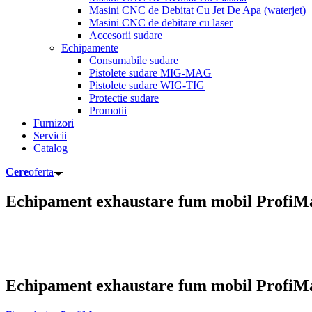
Masini CNC de Debitat Cu Jet De Apa (waterjet)
Masini CNC de debitare cu laser
Accesorii sudare
Echipamente
Consumabile sudare
Pistolete sudare MIG-MAG
Pistolete sudare WIG-TIG
Protectie sudare
Promotii
Furnizori
Servicii
Catalog
Cere
oferta
Echipament exhaustare fum mobil ProfiM
Echipament exhaustare fum mobil ProfiM