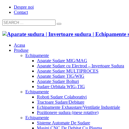
Despre noi
Contact
Acasa
Produse
Echipamente
Aparate Sudare MIG/MAG
Aparate Sudare cu Electrod – Invertoare Sudura
Aparate Sudare MULTIPROCES
Aparate Sudare TIG/WIG
Aparate Sudare Bolturi
Sudare Orbitala WIG-TIG
Echipamente
Roboti Sudare Colaborativi
Tractoare Sudare/Debitare
Echipamente Exhaustare/Ventilatie Industriale
Pozitionere sudura (mese rotative)
Echipamente
Sisteme Automate De Sudare
Masini CNC De Debitat Cu Plasma