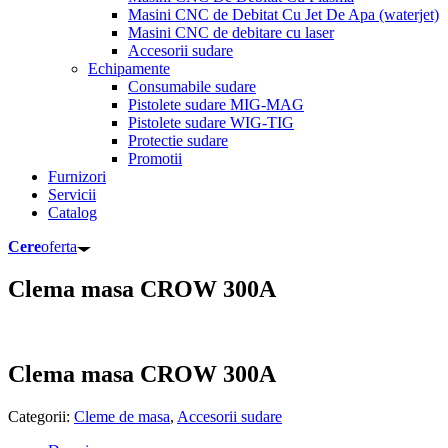
Masini CNC de Debitat Cu Jet De Apa (waterjet)
Masini CNC de debitare cu laser
Accesorii sudare
Echipamente
Consumabile sudare
Pistolete sudare MIG-MAG
Pistolete sudare WIG-TIG
Protectie sudare
Promotii
Furnizori
Servicii
Catalog
Cere
oferta
Clema masa CROW 300A
Clema masa CROW 300A
Categorii:
Cleme de masa
,
Accesorii sudare