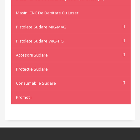
Masini CNC De Debitare Cu Laser
Pistolete Sudare MIG-MAG
Pistolete Sudare WIG-TIG
Accesorii Sudare
Protectie Sudare
Consumabile Sudare
Promotii