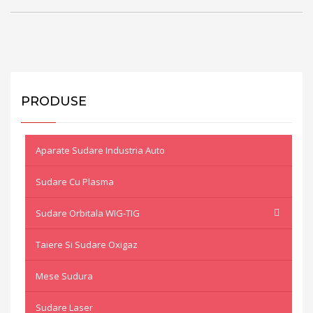
PRODUSE
Aparate Sudare Industria Auto
Sudare Cu Plasma
Sudare Orbitala WIG-TIG
Taiere Si Sudare Oxigaz
Mese Sudura
Sudare Laser