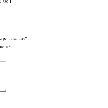
N 730-1
az pentru santiere”
ate cu
*