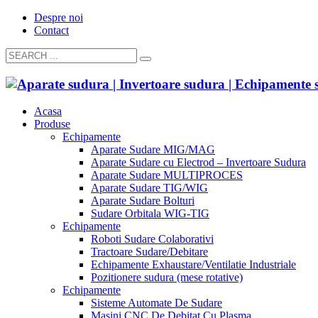
Despre noi
Contact
Acasa
Produse
Echipamente
Aparate Sudare MIG/MAG
Aparate Sudare cu Electrod – Invertoare Sudura
Aparate Sudare MULTIPROCES
Aparate Sudare TIG/WIG
Aparate Sudare Bolturi
Sudare Orbitala WIG-TIG
Echipamente
Roboti Sudare Colaborativi
Tractoare Sudare/Debitare
Echipamente Exhaustare/Ventilatie Industriale
Pozitionere sudura (mese rotative)
Echipamente
Sisteme Automate De Sudare
Masini CNC De Debitat Cu Plasma