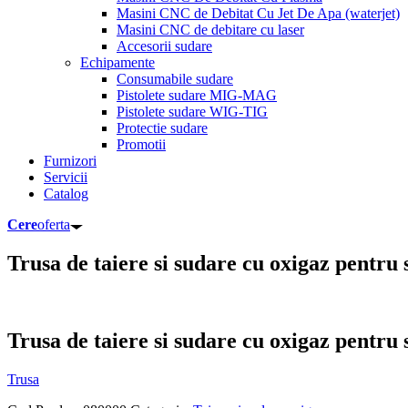
Masini CNC de Debitat Cu Jet De Apa (waterjet)
Masini CNC de debitare cu laser
Accesorii sudare
Echipamente
Consumabile sudare
Pistolete sudare MIG-MAG
Pistolete sudare WIG-TIG
Protectie sudare
Promotii
Furnizori
Servicii
Catalog
Cere
oferta
Trusa de taiere si sudare cu oxigaz pentru 
Trusa de taiere si sudare cu oxigaz pentru 
Trusa