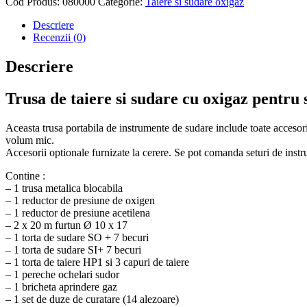
Cod Produs:
080000
Categorie:
Taiere si sudare oxigaz
Descriere
Recenzii (0)
Descriere
Trusa de taiere si sudare cu oxigaz pentru 
Aceasta trusa portabila de instrumente de sudare include toate accesorii
volum mic.
Accesorii optionale furnizate la cerere. Se pot comanda seturi de inst
Contine :
– 1 trusa metalica blocabila
– 1 reductor de presiune de oxigen
– 1 reductor de presiune acetilena
– 2 x 20 m furtun Ø 10 x 17
– 1 torta de sudare SO + 7 becuri
– 1 torta de sudare SI+ 7 becuri
– 1 torta de taiere HP1 si 3 capuri de taiere
– 1 pereche ochelari sudor
– 1 bricheta aprindere gaz
– 1 set de duze de curatare (14 alezoare)