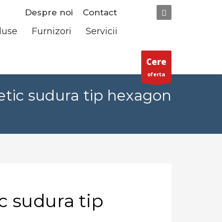
Despre noi
Contact
duse
Furnizori
Servicii
Cere
oferta
tic sudura tip hexagon
 sudura tip