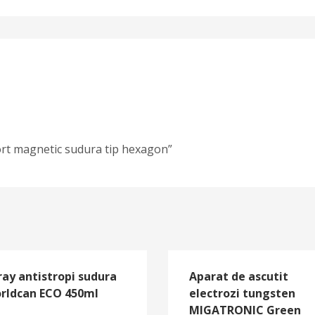
port magnetic sudura tip hexagon”
ray antistropi sudura
Aparat de ascutit
rldcan ECO 450ml
electrozi tungsten
MIGATRONIC Green