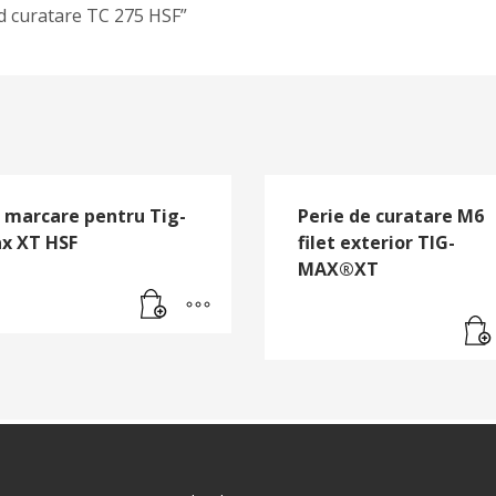
hid curatare TC 275 HSF”
t marcare pentru Tig-
Perie de curatare M6
x XT HSF
filet exterior TIG-
MAX®XT