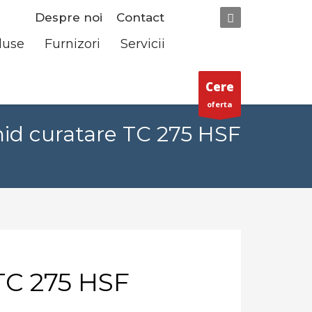
Despre noi
Contact
duse
Furnizori
Servicii
Cere
oferta
hid curatare TC 275 HSF
 TC 275 HSF