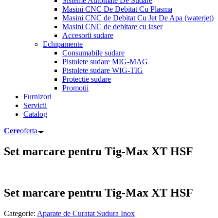
Sisteme Automate De Sudare
Masini CNC De Debitat Cu Plasma
Masini CNC de Debitat Cu Jet De Apa (waterjet)
Masini CNC de debitare cu laser
Accesorii sudare
Echipamente
Consumabile sudare
Pistolete sudare MIG-MAG
Pistolete sudare WIG-TIG
Protectie sudare
Promotii
Furnizori
Servicii
Catalog
Cere
oferta
Set marcare pentru Tig-Max XT HSF
Set marcare pentru Tig-Max XT HSF
Categorie:
Aparate de Curatat Sudura Inox