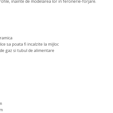
ofile, inainte de modelarea lor in feronerie-forjare.
eramica
ce sa poata fi incalzite la mijloc
 de gaz si tubul de alimentare
m
mm