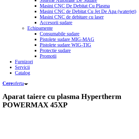
Sisteme Automate De Sudare
Masini CNC De Debitat Cu Plasma
Masini CNC de Debitat Cu Jet De Apa (waterjet)
Masini CNC de debitare cu laser
Accesorii sudare
Echipamente
Consumabile sudare
Pistolete sudare MIG-MAG
Pistolete sudare WIG-TIG
Protectie sudare
Promotii
Furnizori
Servicii
Catalog
Cere
oferta
Aparat taiere cu plasma Hypertherm
POWERMAX 45XP