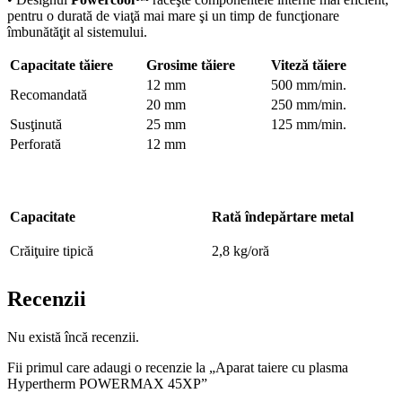
pentru o durată de viaţă mai mare şi un timp de funcţionare
îmbunătăţit al sistemului.
Capacitate tăiere
Grosime tăiere
Viteză tăiere
12 mm
500 mm/min.
Recomandată
20 mm
250 mm/min.
Susţinută
25 mm
125 mm/min.
Perforată
12 mm
Capacitate
Rată îndepărtare metal
Crăiţuire tipică
2,8 kg/oră
Recenzii
Nu există încă recenzii.
Fii primul care adaugi o recenzie la „Aparat taiere cu plasma
Hypertherm POWERMAX 45XP”