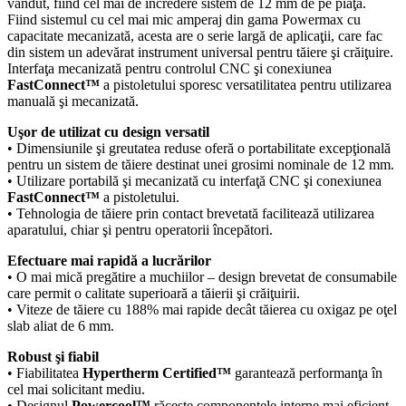
vândut, fiind cel mai de încredere sistem de 12 mm de pe piaţă.
Fiind sistemul cu cel mai mic amperaj din gama Powermax cu
capacitate mecanizată, acesta are o serie largă de aplicaţii, care fac
din sistem un adevărat instrument universal pentru tăiere şi crăiţuire.
Interfaţa mecanizată pentru controlul CNC şi conexiunea
FastConnect™
a pistoletului sporesc versatilitatea pentru utilizarea
manuală şi mecanizată.
Uşor de utilizat cu design versatil
• Dimensiunile şi greutatea reduse oferă o portabilitate excepţională
pentru un sistem de tăiere destinat unei grosimi nominale de 12 mm.
• Utilizare portabilă şi mecanizată cu interfaţă CNC şi conexiunea
FastConnect™
a pistoletului.
• Tehnologia de tăiere prin contact brevetată facilitează utilizarea
aparatului, chiar şi pentru operatorii începători.
Efectuare mai rapidă a lucrărilor
• O mai mică pregătire a muchiilor – design brevetat de consumabile
care permit o calitate superioară a tăierii şi crăiţuirii.
• Viteze de tăiere cu 188% mai rapide decât tăierea cu oxigaz pe oţel
slab aliat de 6 mm.
Robust şi fiabil
• Fiabilitatea
Hypertherm Certified™
garantează performanţa în
cel mai solicitant mediu.
• Designul
Powercool™
răceşte componentele interne mai eficient,