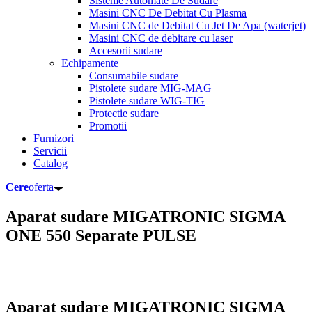
Sisteme Automate De Sudare
Masini CNC De Debitat Cu Plasma
Masini CNC de Debitat Cu Jet De Apa (waterjet)
Masini CNC de debitare cu laser
Accesorii sudare
Echipamente
Consumabile sudare
Pistolete sudare MIG-MAG
Pistolete sudare WIG-TIG
Protectie sudare
Promotii
Furnizori
Servicii
Catalog
Cere
oferta
Aparat sudare MIGATRONIC SIGMA
ONE 550 Separate PULSE
Aparat sudare MIGATRONIC SIGMA