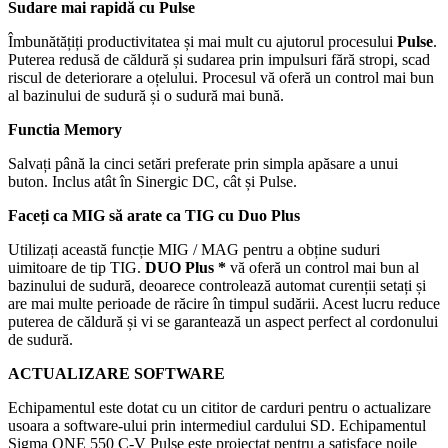
Sudare mai rapidă cu Pulse
Îmbunătățiți productivitatea și mai mult cu ajutorul procesului
Pulse
.
Puterea redusă de căldură și sudarea prin impulsuri fără stropi, scad
riscul de deteriorare a oțelului. Procesul vă oferă un control mai bun
al bazinului de sudură și o sudură mai bună.
Functia Memory
Salvați până la cinci setări preferate prin simpla apăsare a unui
buton. Inclus atât în Sinergic DC, cât și Pulse.
Faceți ca MIG să arate ca TIG cu Duo Plus
Utilizați această funcție MIG / MAG pentru a obține suduri
uimitoare de tip TIG.
DUO Plus *
vă oferă un control mai bun al
bazinului de sudură, deoarece controlează automat curenții setați și
are mai multe perioade de răcire în timpul sudării. Acest lucru reduce
puterea de căldură și vi se garantează un aspect perfect al cordonului
de sudură.
ACTUALIZARE SOFTWARE
Echipamentul este dotat cu un cititor de carduri pentru o actualizare
usoara a software-ului prin intermediul cardului SD. Echipamentul
Sigma ONE 550 C-V Pulse este proiectat pentru a satisface noile