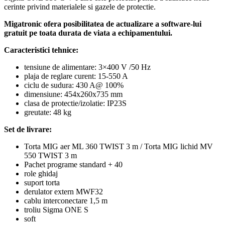
cerinte privind materialele si gazele de protectie.
Migatronic ofera posibilitatea de actualizare a software-lui
gratuit pe toata durata de viata a echipamentului.
Caracteristici tehnice:
tensiune de alimentare: 3×400 V /50 Hz
plaja de reglare curent: 15-550 A
ciclu de sudura: 430 A@ 100%
dimensiune: 454x260x735 mm
clasa de protectie/izolatie: IP23S
greutate: 48 kg
Set de livrare:
Torta MIG aer ML 360 TWIST 3 m / Torta MIG lichid MV
550 TWIST 3 m
Pachet programe standard + 40
role ghidaj
suport torta
derulator extern MWF32
cablu interconectare 1,5 m
troliu Sigma ONE S
soft