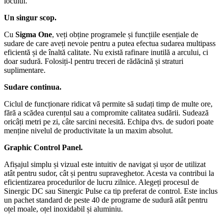
locului.
Un singur scop.
Cu
Sigma One
, veți obține programele și funcțiile esențiale de
sudare de care aveți nevoie pentru a putea efectua sudarea multipass
eficientă și de înaltă calitate. Nu există rafinare inutilă a arcului, ci
doar sudură. Folosiți-l pentru treceri de rădăcină și straturi
suplimentare.
Sudare continua.
Ciclul de funcționare ridicat vă permite să sudați timp de multe ore,
fără a scădea curențul sau a compromite calitatea sudării. Sudează
oricâți metri pe zi, câte sarcini necesită. Echipa dvs. de sudori poate
menține nivelul de productivitate la un maxim absolut.
Graphic Control Panel.
Afișajul simplu și vizual este intuitiv de navigat și ușor de utilizat
atât pentru sudor, cât și pentru supraveghetor. Acesta va contribui la
eficientizarea procedurilor de lucru zilnice. Alegeți procesul de
Sinergic DC sau Sinergic Pulse ca tip preferat de control. Este inclus
un pachet standard de peste 40 de programe de sudură atât pentru
oțel moale, oțel inoxidabil și aluminiu.