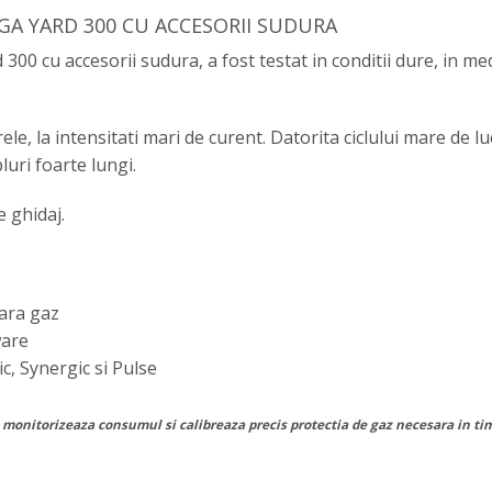
A YARD 300 CU ACCESORII SUDURA
cu accesorii sudura, a fost testat in conditii dure, in medi
rele, la intensitati mari de curent. Datorita ciclului mare de 
bluri foarte lungi.
e ghidaj.
fara gaz
ware
c, Synergic si Pulse
–
monitorizeaza consumul si calibreaza precis protectia de gaz necesara in ti