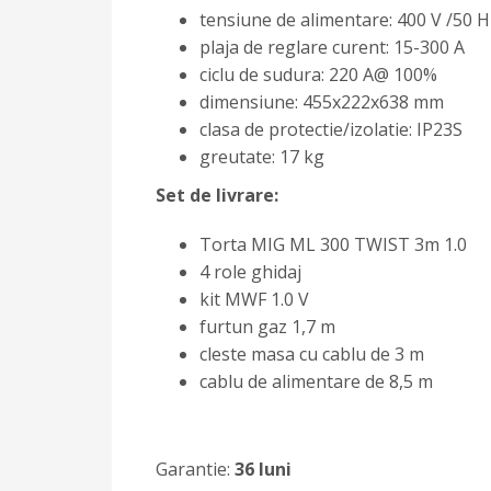
tensiune de alimentare: 400 V /50 H
plaja de reglare curent: 15-300 A
ciclu de sudura: 220 A@ 100%
dimensiune: 455x222x638 mm
clasa de protectie/izolatie: IP23S
greutate: 17 kg
Set de livrare:
Torta MIG ML 300 TWIST 3m 1.0
4 role ghidaj
kit MWF 1.0 V
furtun gaz 1,7 m
cleste masa cu cablu de 3 m
cablu de alimentare de 8,5 m
Garantie:
36 luni