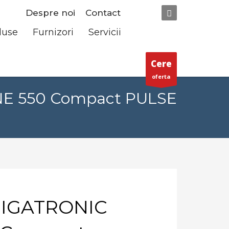
Despre noi
Contact
duse
Furnizori
Servicii
Cere
oferta
NE 550 Compact PULSE
MIGATRONIC