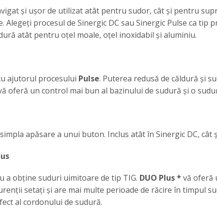
navigat și ușor de utilizat atât pentru sudor, cât și pentru su
ce. Alegeți procesul de Sinergic DC sau Sinergic Pulse ca tip p
ră atât pentru oțel moale, oțel inoxidabil și aluminiu.
cu ajutorul procesului
Pulse
. Puterea redusă de căldură și su
l vă oferă un control mai bun al bazinului de sudură și o sud
 simpla apăsare a unui buton. Inclus atât în Sinergic DC, cât ș
lus
u a obține suduri uimitoare de tip TIG.
DUO Plus *
vă oferă 
nții setați și are mai multe perioade de răcire în timpul su
fect al cordonului de sudură.