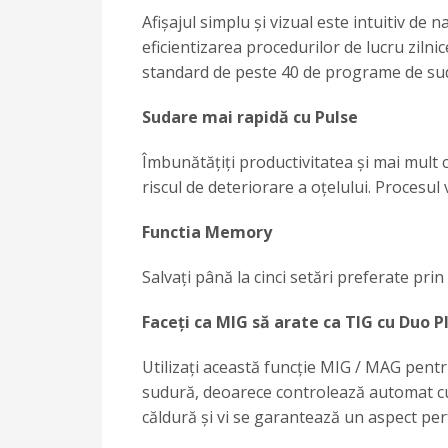
Afișajul simplu și vizual este intuitiv de 
eficientizarea procedurilor de lucru zilni
standard de peste 40 de programe de sudu
Sudare mai rapidă cu Pulse
Îmbunătățiți productivitatea și mai mult 
riscul de deteriorare a oțelului. Procesu
Functia Memory
Salvați până la cinci setări preferate prin
Faceți ca MIG să arate ca TIG cu Duo P
Utilizați această funcție MIG / MAG pentr
sudură, deoarece controlează automat cure
căldură și vi se garantează un aspect per