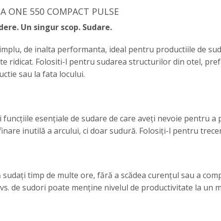
A ONE 550 COMPACT PULSE
dere. Un singur scop. Sudare.
mplu, de inalta performanta, ideal pentru productiile de sud
 ridicat. Folositi-l pentru sudarea structurilor din otel, pref
ctie sau la fata locului.
i funcțiile esențiale de sudare de care aveți nevoie pentru 
afinare inutilă a arcului, ci doar sudură. Folosiți-l pentru trec
să sudați timp de multe ore, fără a scădea curențul sau a comp
 dvs. de sudori poate menține nivelul de productivitate la un 