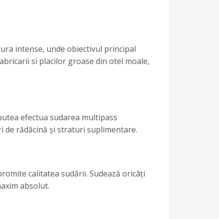
ura intense, unde obiectivul principal
abricarii si placilor groase din otel moale,
a putea efectua sudarea multipass
eri de rădăcină și straturi suplimentare.
romite calitatea sudării. Sudează oricâți
maxim absolut.