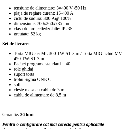
tensiune de alimentare: 3×400 V /50 Hz
plaja de reglare curent: 15-400 A
ciclu de sudura: 300 A@ 100%
dimensiune: 700x260x735 mm
clasa de protectie/izolatie: IP23S
greutate: 52 kg
Set de livrare:
Torta MIG aer ML 360 TWIST 3 m / Torta MIG lichid MV
450 TWIST 3 m
Pachet programe standard + 40
role ghidaj
suport torta
troliu Sigma ONE C
soft
cleste masa cu cablu de 3 m
cablu de alimentare de 8,5 m
Garantie:
36 luni
Pentru o configurare cat mai corecta pentru aplicatiile