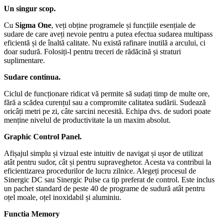
Un singur scop.
Cu
Sigma One
, veți obține programele și funcțiile esențiale de
sudare de care aveți nevoie pentru a putea efectua sudarea multipass
eficientă și de înaltă calitate. Nu există rafinare inutilă a arcului, ci
doar sudură. Folosiți-l pentru treceri de rădăcină și straturi
suplimentare.
Sudare continua.
Ciclul de funcționare ridicat vă permite să sudați timp de multe ore,
fără a scădea curențul sau a compromite calitatea sudării. Sudează
oricâți metri pe zi, câte sarcini necesită. Echipa dvs. de sudori poate
menține nivelul de productivitate la un maxim absolut.
Graphic Control Panel.
Afișajul simplu și vizual este intuitiv de navigat și ușor de utilizat
atât pentru sudor, cât și pentru supraveghetor. Acesta va contribui la
eficientizarea procedurilor de lucru zilnice. Alegeți procesul de
Sinergic DC sau Sinergic Pulse ca tip preferat de control. Este inclus
un pachet standard de peste 40 de programe de sudură atât pentru
oțel moale, oțel inoxidabil și aluminiu.
Functia Memory