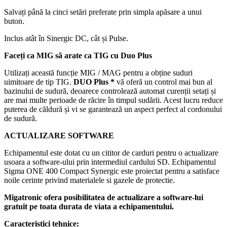
Salvați până la cinci setări preferate prin simpla apăsare a unui
buton.
Inclus atât în Sinergic DC, cât și Pulse.
Faceți ca MIG să arate ca TIG cu Duo Plus
Utilizați această funcție MIG / MAG pentru a obține suduri
uimitoare de tip TIG.
DUO Plus *
vă oferă un control mai bun al
bazinului de sudură, deoarece controlează automat curenții setați și
are mai multe perioade de răcire în timpul sudării. Acest lucru reduce
puterea de căldură și vi se garantează un aspect perfect al cordonului
de sudură.
ACTUALIZARE SOFTWARE
Echipamentul este dotat cu un cititor de carduri pentru o actualizare
usoara a software-ului prin intermediul cardului SD. Echipamentul
Sigma ONE 400 Compact Synergic este proiectat pentru a satisface
noile cerinte privind materialele si gazele de protectie.
Migatronic ofera posibilitatea de actualizare a software-lui
gratuit pe toata durata de viata a echipamentului.
Caracteristici tehnice: