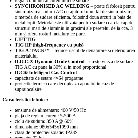
reglaj continuu al curentului de sudare
SYNCHRONISED AC WELDING
– poate fi folosit pentru
sincronizarea sudurii AC cu ajutorul unui kit de sincronizare;
o metoda de sudare eficienta, folosind doua arcuri in baia de
metal topit. Metoda este utilizata pentru sudarea cap la cap de
structuri mari de aluminiu in grosimi ale peretelui de la cca. 3
mm și ofera rosturi metalurgice pure.
LIFTTIG
TIG HP (high-frequency cu puls)
TIG-A-TACK™
– reduce riscul de denaturare si deteriorarea
materialului
D.O.C.® Dynamic Oxide Control
– creste viteza de sudare
TIG AC cu pana la 30% si in mod proportional
IGC® Intelligent Gas Control
capacitate de setare 4×64 programe
protectie termica care decupleaza aparatul in caz de
supraincalzire
Caracteristici tehnice:
tensiune de alimentare: 400 V/50 Hz
plaja de reglare curent: 5-500 A
ciclu de sudura: 350 A@ 60%
dimensiune: 980x545x1090 mm
clasa de protectie/izolatie: IP23S
greutate: 72 kg