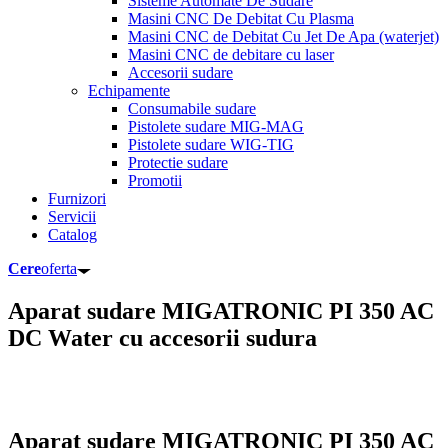
Sisteme Automate De Sudare
Masini CNC De Debitat Cu Plasma
Masini CNC de Debitat Cu Jet De Apa (waterjet)
Masini CNC de debitare cu laser
Accesorii sudare
Echipamente
Consumabile sudare
Pistolete sudare MIG-MAG
Pistolete sudare WIG-TIG
Protectie sudare
Promotii
Furnizori
Servicii
Catalog
Cere
oferta
Aparat sudare MIGATRONIC PI 350 AC
DC Water cu accesorii sudura
Aparat sudare MIGATRONIC PI 350 AC