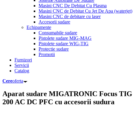
Sisteme Automate De Sudare
Masini CNC De Debitat Cu Plasma
Masini CNC de Debitat Cu Jet De Apa (waterjet)
Masini CNC de debitare cu laser
Accesorii sudare
Echipamente
Consumabile sudare
Pistolete sudare MIG-MAG
Pistolete sudare WIG-TIG
Protectie sudare
Promotii
Furnizori
Servicii
Catalog
Cere
oferta
Aparat sudare MIGATRONIC Focus TIG
200 AC DC PFC cu accesorii sudura