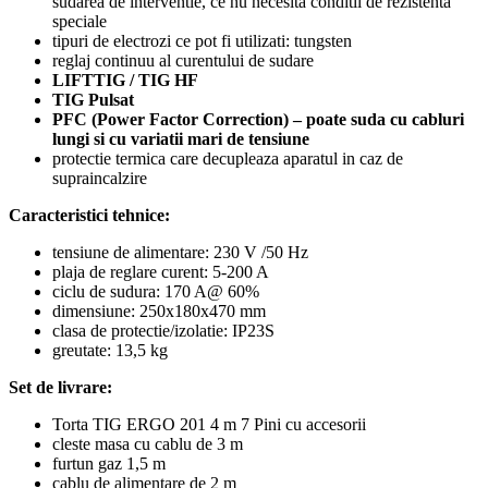
sudarea de interventie, ce nu necesita conditii de rezistenta
speciale
tipuri de electrozi ce pot fi utilizati: tungsten
reglaj continuu al curentului de sudare
LIFTTIG / TIG HF
TIG Pulsat
PFC (Power Factor Correction) – poate suda cu cabluri
lungi si cu variatii mari de tensiune
protectie termica care decupleaza aparatul in caz de
supraincalzire
Caracteristici tehnice:
tensiune de alimentare: 230 V /50 Hz
plaja de reglare curent: 5-200 A
ciclu de sudura: 170 A@ 60%
dimensiune: 250x180x470 mm
clasa de protectie/izolatie: IP23S
greutate: 13,5 kg
Set de livrare:
Torta TIG ERGO 201 4 m 7 Pini cu accesorii
cleste masa cu cablu de 3 m
furtun gaz 1,5 m
cablu de alimentare de 2 m