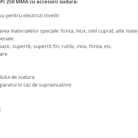
i 250 MMA cu accesorii sudura:
u pentru electrozi inveliti
area materialelor speciale: fonta, inox, otel cuprat, alte mate
peciale
bazic, supertit, supertit fin, rutilic, inox, fonta, etc.
dare
odului de sudura
paratul in caz de supraincalzire
z