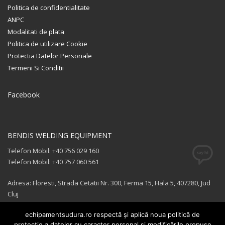
Politica de confidentialitate
ANPC
Modalitati de plata
Politica de utilizare Cookie
Protectia Datelor Personale
Termeni Si Conditii
Facebook
BENDIS WELDING EQUIPMENT
Telefon Mobil: +40 756 029 160
Telefon Mobil: +40 757 060 561
Adresa: Floresti, Strada Cetatii Nr. 300, Ferma 15, Hala 5, 407280, Jud
Cluj
echipamentsudura.ro respectă și aplică noua politică de
Email:
office@echipamentsudura.ro
protecție a datelor cu caracter personal și modificările propuse