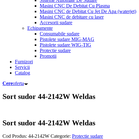
Sisteme Automate De Sudare
Masini CNC De Debitat Cu Plasma
Masini CNC de Debitat Cu Jet De Apa (waterjet)
Masini CNC de debitare cu laser
Accesorii sudare
Echipamente
Consumabile sudare
Pistolete sudare MIG-MAG
Pistolete sudare WIG-TIG
Protectie sudare
Promotii
Furnizori
Servicii
Catalog
Cere
oferta
Sort sudor 44-2142W Weldas
Sort sudor 44-2142W Weldas
Cod Produs:
44-2142W
Categorie:
Protectie sudare