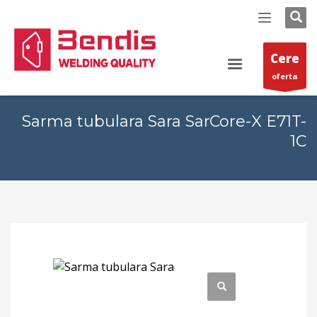
Cere
oferta
Sarma tubulara Sara SarCore-X E71T-
1C