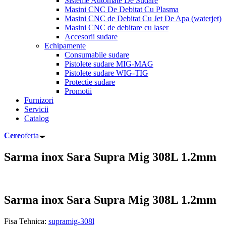
Sisteme Automate De Sudare
Masini CNC De Debitat Cu Plasma
Masini CNC de Debitat Cu Jet De Apa (waterjet)
Masini CNC de debitare cu laser
Accesorii sudare
Echipamente
Consumabile sudare
Pistolete sudare MIG-MAG
Pistolete sudare WIG-TIG
Protectie sudare
Promotii
Furnizori
Servicii
Catalog
Cere
oferta
Sarma inox Sara Supra Mig 308L 1.2mm
Sarma inox Sara Supra Mig 308L 1.2mm
Fisa Tehnica:
supramig-308l