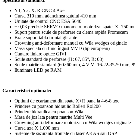
Specificatii standard:
Y1, Y2, X, R CNC 4 Axe
Cursa 310 mm, adancimea gatului 410 mm
Unitate de control CNC ESA S640
± 0,03 precizie SERVO manometru motorizat spate. X=750 
Suport pentru scule de perforare cu clema rapida Promecam
Brate suport tabla frontal glisante
Crowning anti-deformare manual cu Wila wedges originale
Masa speciala cu fund îngust MVD (tip european)
Cantare liniare optice GIVI
Scule standard de perforare (H: 67, 85°, R: 08)
Scule matrite standard (60×60 mm, 4 V V=16-22-35-50 mm, 8
Iluminare LED pe RAM
Caracteristici optionale:
Optiuni de ecartament din spate X+R pana la 4-6-8 axe
Prindere cu poanson hidraulic Rolleri Rol200
Prindere hidraulica cu poanson Wila
Masa de jos lata pentru matrite Multi Vee
Crowning anti-deformare motorizat cu Wila wedges originale
Cursa axa X 1.000 mm
Sisteme de siguranta frontale cu laser AKAS sau DSP