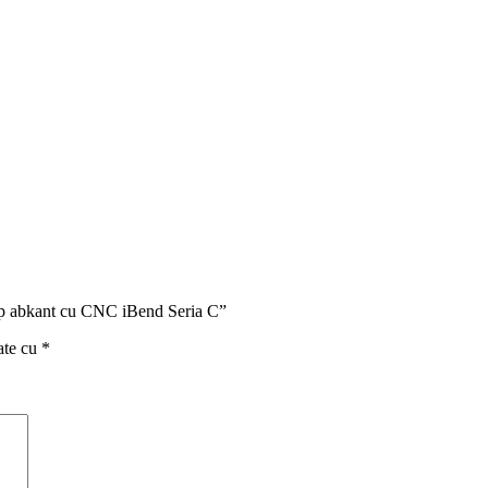
a tip abkant cu CNC iBend Seria C”
ate cu
*