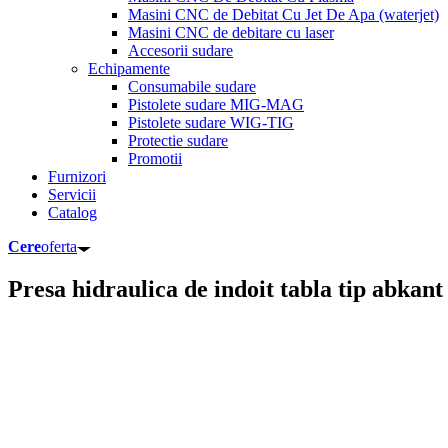
Masini CNC de Debitat Cu Jet De Apa (waterjet)
Masini CNC de debitare cu laser
Accesorii sudare
Echipamente
Consumabile sudare
Pistolete sudare MIG-MAG
Pistolete sudare WIG-TIG
Protectie sudare
Promotii
Furnizori
Servicii
Catalog
Cere
oferta
Presa hidraulica de indoit tabla tip abka