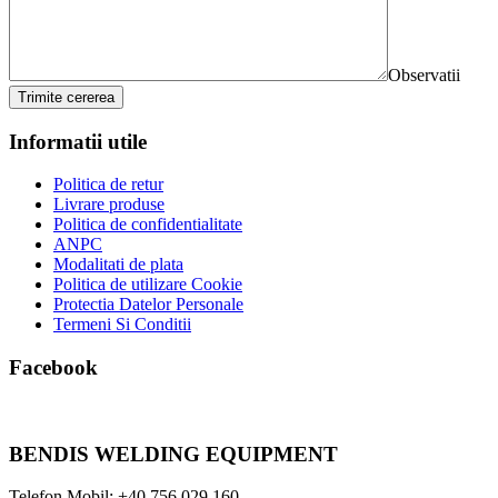
Observatii
Trimite cererea
Informatii utile
Politica de retur
Livrare produse
Politica de confidentialitate
ANPC
Modalitati de plata
Politica de utilizare Cookie
Protectia Datelor Personale
Termeni Si Conditii
Facebook
BENDIS WELDING EQUIPMENT
Telefon Mobil: +40 756 029 160