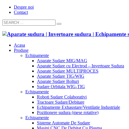
Despre noi
Contact
Acasa
Produse
Echipamente
Aparate Sudare MIG/MAG
Aparate Sudare cu Electrod – Invertoare Sudura
Aparate Sudare MULTIPROCES
Aparate Sudare TIG/WIG
Aparate Sudare Bolturi
Sudare Orbitala WIG-TIG
Echipamente
Roboti Sudare Colaborativi
Tractoare Sudare/Debitare
Echipamente Exhaustare/Ventilatie Industriale
Pozitionere sudura (mese rotative)
Echipamente
Sisteme Automate De Sudare
Masini CNC De Debitat Cu Plasma