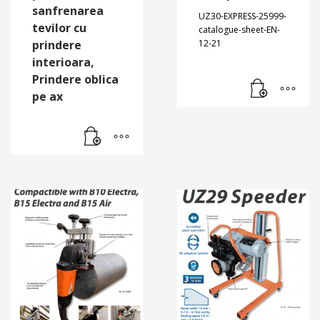
sanfrenarea
UZ30-EXPRESS-25999-
tevilor cu
catalogue-sheet-EN-
prindere
12-21
interioara,
Prindere oblica
pe ax