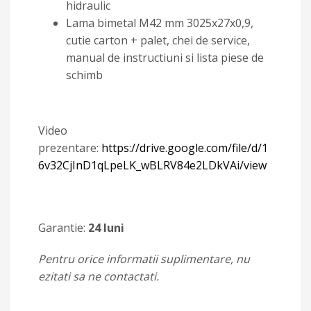
hidraulic
Lama bimetal M42 mm 3025x27x0,9,
cutie carton + palet, chei de service,
manual de instructiuni si lista piese de
schimb
Video
prezentare:
https://drive.google.com/file/d/1
6v32CjInD1qLpeLK_wBLRV84e2LDkVAi/view
Garantie:
24 luni
Pentru orice informatii suplimentare, nu
ezitati sa ne contactati.