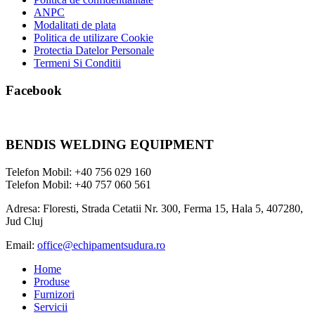
ANPC
Modalitati de plata
Politica de utilizare Cookie
Protectia Datelor Personale
Termeni Si Conditii
Facebook
BENDIS WELDING EQUIPMENT
Telefon Mobil: +40 756 029 160
Telefon Mobil: +40 757 060 561
Adresa: Floresti, Strada Cetatii Nr. 300, Ferma 15, Hala 5, 407280,
Jud Cluj
Email:
office@echipamentsudura.ro
Home
Produse
Furnizori
Servicii