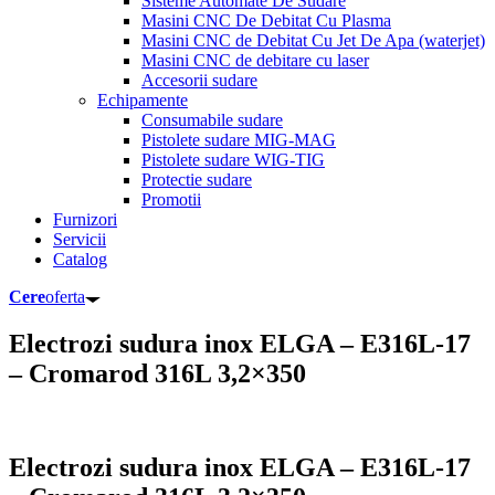
Sisteme Automate De Sudare
Masini CNC De Debitat Cu Plasma
Masini CNC de Debitat Cu Jet De Apa (waterjet)
Masini CNC de debitare cu laser
Accesorii sudare
Echipamente
Consumabile sudare
Pistolete sudare MIG-MAG
Pistolete sudare WIG-TIG
Protectie sudare
Promotii
Furnizori
Servicii
Catalog
Cere
oferta
Electrozi sudura inox ELGA – E316L-17
– Cromarod 316L 3,2×350
Electrozi sudura inox ELGA – E316L-17