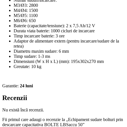
Numar suduri/incarcare:
M3/Ø3: 2800
M4/Ø4: 1500
M5/Ø5: 1100
M6/Ø6: 650
Baterie (capacitate/tensiune): 2 x 7,5 Ah/12 V
Durata viata baterie: 1000 cicluri de incarcare
Timp incarcare baterie: 3 ore
Adaptor de alimentare extern (pentru incarcare/sudare de la
retea)
Diametru maxim sudare: 6 mm
Timp sudare: 1-3 ms
Dimensiuni (W x H x L) (mm): 195x302x270 mm
Greutate: 10 kg
Garantie:
24 luni
Recenzii
Nu există încă recenzii.
Fii primul care adaugi o recenzie la „Echipament sudare bolturi prin
descarcare capacitativa BOLTE LBSaccu 50”