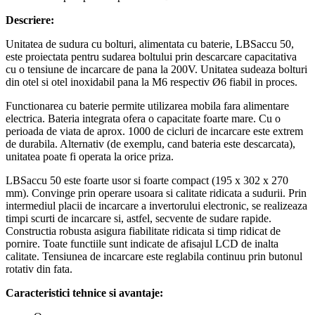
Descriere:
Unitatea de sudura cu bolturi, alimentata cu baterie, LBSaccu 50,
este proiectata pentru sudarea boltului prin descarcare capacitativa
cu o tensiune de incarcare de pana la 200V. Unitatea sudeaza bolturi
din otel si otel inoxidabil pana la M6 respectiv Ø6 fiabil in proces.
Functionarea cu baterie permite utilizarea mobila fara alimentare
electrica. Bateria integrata ofera o capacitate foarte mare. Cu o
perioada de viata de aprox. 1000 de cicluri de incarcare este extrem
de durabila. Alternativ (de exemplu, cand bateria este descarcata),
unitatea poate fi operata la orice priza.
LBSaccu 50 este foarte usor si foarte compact (195 x 302 x 270
mm). Convinge prin operare usoara si calitate ridicata a sudurii. Prin
intermediul placii de incarcare a invertorului electronic, se realizeaza
timpi scurti de incarcare si, astfel, secvente de sudare rapide.
Constructia robusta asigura fiabilitate ridicata si timp ridicat de
pornire. Toate functiile sunt indicate de afisajul LCD de inalta
calitate. Tensiunea de incarcare este reglabila continuu prin butonul
rotativ din fata.
Caracteristici tehnice si avantaje: