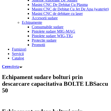
Sisteme Automate De Sudare
Masini CNC De Debitat Cu Plasma
Masini CNC de Debitat Cu Jet De Apa (waterjet)
Masini CNC de debitare cu laser
Accesorii sudare
Echipamente
Consumabile sudare
Pistolete sudare MIG-MAG
Pistolete sudare WIG-TIG
Protectie sudare
Promotii
Furnizori
Servicii
Catalog
Cere
oferta
Echipament sudare bolturi prin
descarcare capacitativa BOLTE LBSaccu
50