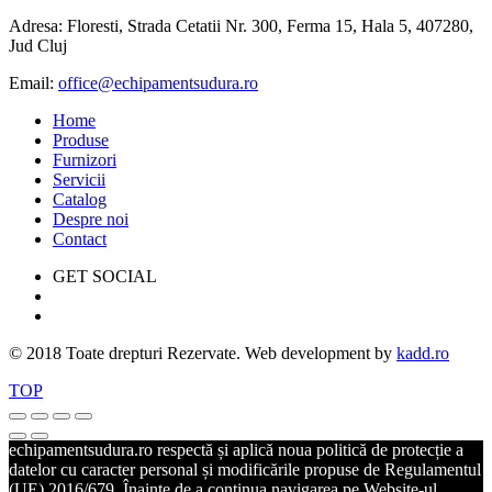
Adresa: Floresti, Strada Cetatii Nr. 300, Ferma 15, Hala 5, 407280,
Jud Cluj
Email:
office@echipamentsudura.ro
Home
Produse
Furnizori
Servicii
Catalog
Despre noi
Contact
GET SOCIAL
© 2018 Toate drepturi Rezervate. Web development by
kadd.ro
TOP
echipamentsudura.ro respectă și aplică noua politică de protecție a
datelor cu caracter personal și modificările propuse de Regulamentul
(UE) 2016/679. Înainte de a continua navigarea pe Website-ul