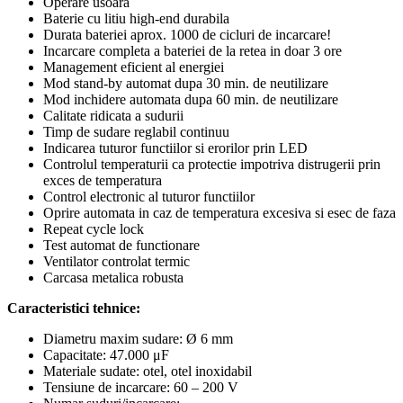
Operare usoara
Baterie cu litiu high-end durabila
Durata bateriei aprox. 1000 de cicluri de incarcare!
Incarcare completa a bateriei de la retea in doar 3 ore
Management eficient al energiei
Mod stand-by automat dupa 30 min. de neutilizare
Mod inchidere automata dupa 60 min. de neutilizare
Calitate ridicata a sudurii
Timp de sudare reglabil continuu
Indicarea tuturor functiilor si erorilor prin LED
Controlul temperaturii ca protectie impotriva distrugerii prin
exces de temperatura
Control electronic al tuturor functiilor
Oprire automata in caz de temperatura excesiva si esec de faza
Repeat cycle lock
Test automat de functionare
Ventilator controlat termic
Carcasa metalica robusta
Caracteristici tehnice:
Diametru maxim sudare: Ø 6 mm
Capacitate: 47.000 μF
Materiale sudate: otel, otel inoxidabil
Tensiune de incarcare: 60 – 200 V