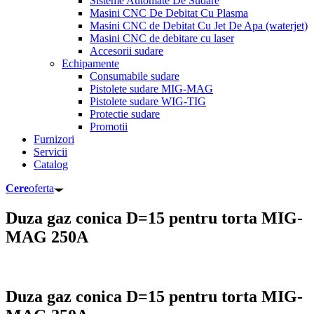
Sisteme Automate De Sudare
Masini CNC De Debitat Cu Plasma
Masini CNC de Debitat Cu Jet De Apa (waterjet)
Masini CNC de debitare cu laser
Accesorii sudare
Echipamente
Consumabile sudare
Pistolete sudare MIG-MAG
Pistolete sudare WIG-TIG
Protectie sudare
Promotii
Furnizori
Servicii
Catalog
Cere
oferta
Duza gaz conica D=15 pentru torta MIG-
MAG 250A
Duza gaz conica D=15 pentru torta MIG-