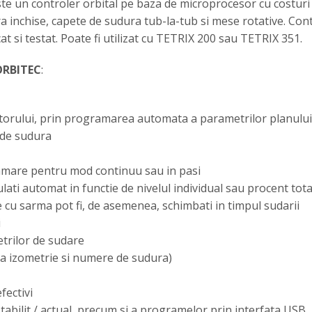
te un controler orbital pe baza de microprocesor cu costuri 
a inchise, capete de sudura tub-la-tub si mese rotative. Con
 si testat. Poate fi utilizat cu TETRIX 200 sau TETRIX 351.
 ORBITEC
:
torului, prin programarea automata a parametrilor planului 
 de sudura
amare pentru mod continuu sau in pasi
lati automat in functie de nivelul individual sau procent tota
e cu sarma pot fi, de asemenea, schimbati in timpul sudarii
i
trilor de sudare
la izometrie si numere de sudura)
fectivi
tabilit / actual, precum si a programelor prin interfata USB