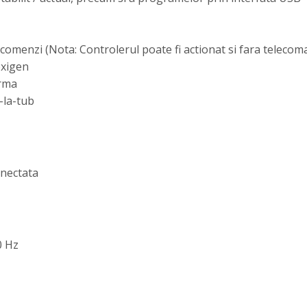
comenzi (Nota: Controlerul poate fi actionat si fara telecom
oxigen
arma
-la-tub
onectata
0 Hz