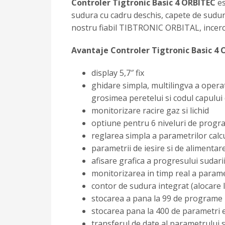
Controler Tigtronic Basic 4 ORBITEC
es
sudura cu cadru deschis, capete de sudur
nostru fiabil TIBTRONIC ORBITAL, incercat
Avantaje Controler Tigtronic Basic 4
display 5,7″ fix
ghidare simpla, multilingva a opera
grosimea peretelui si codul capului
monitorizare racire gaz si lichid
optiune pentru 6 niveluri de progr
reglarea simpla a parametrilor calcu
parametrii de iesire si de alimentar
afisare grafica a progresului sudari
monitorizarea in timp real a parame
contor de sudura integrat (alocare 
stocarea a pana la 99 de programe
stocarea pana la 400 de parametri e
transferul de date al parametrului s