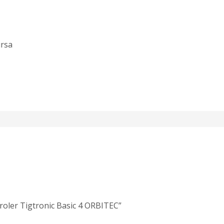
ursa
troler Tigtronic Basic 4 ORBITEC”