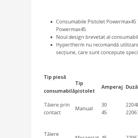
Consumabile Pistolet Powermax45 T4
Powermax45
Noul design brevetat al consumabile
Hypertherm nu recomandă utilizare
secţiune, care sunt concepute speci
Tip piesă
Tip
Amperaj
Duză
consumabilă
pistolet
Tăiere prin
30
2204
Manual
contact
45
2206
Tăiere
Mecanizat
45
2206