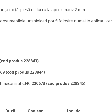
anţa torţă-piesă de lucru la aproximativ 2 mm
consumabilele unshielded pot fi folosite numai in aplicaţii car
 (cod produs
228843
)
69 (cod produs
228844
)
let mecanizat CNC
220673 (cod produs
228845
)
Duză,
Capişon
Inel de