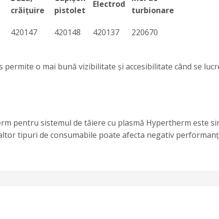
Electrod
crăiţuire
pistolet
turbionare
420147
420148
420137
220670
rmite o mai bună vizibilitate și accesibilitate când se lucrează
rm pentru sistemul de tăiere cu plasmă Hypertherm este si
altor tipuri de consumabile poate afecta negativ performanţ