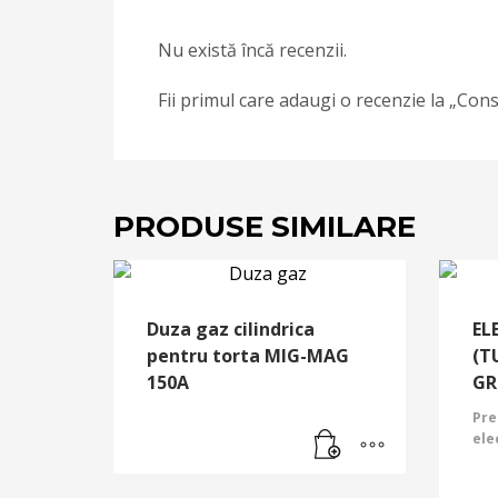
Nu există încă recenzii.
Fii primul care adaugi o recenzie la „C
PRODUSE SIMILARE
Duza gaz cilindrica
EL
pentru torta MIG-MAG
(T
150A
GR
Pret
ele