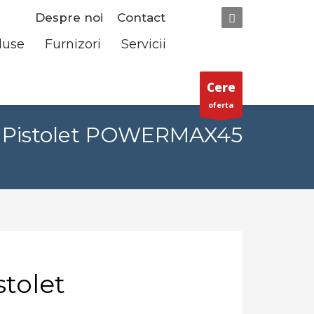
Despre noi
Contact
duse
Furnizori
Servicii
Cere
oferta
 Pistolet POWERMAX45
tolet