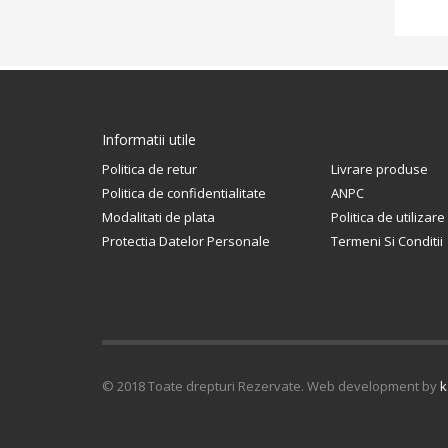
Informatii utile
Politica de retur
Livrare produse
Politica de confidentialitate
ANPC
Modalitati de plata
Politica de utilizar
Protectia Datelor Personale
Termeni Si Conditii
© 2018 Toate drepturi Rezervate. Web development by
k