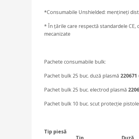
*Consumabile Unshielded: menţineţi dist
* În ţările care respectă standardele CE, 
mecanizate
Pachete consumabile bulk:
Pachet bulk 25 buc. duză plasmă
220671
Pachet bulk 25 buc. electrod plasmă
2206
Pachet bulk 10 buc. scut protecţie pisto
Tip piesă
Tip
Duză,