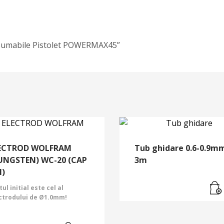
onsumabile Pistolet POWERMAX45”
ECTROD WOLFRAM
Tub ghidare 0.6-0.9m
UNGSTEN) WC-20 (CAP
3m
I)
ul initial este cel al
ctrodului de Ø1.0mm!