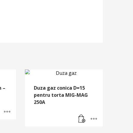
m –
Duza gaz conica D=15
pentru torta MIG-MAG
250A