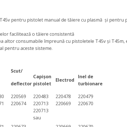
5v pentru pistolet manual de tăiere cu plasmă şi pentru p
lor facilitează o tăiere consistentă
a altor consumabile împreună cu pistoletele T45v şi T45m, 
al pentru aceste sisteme.
Scut/
Capişon
Inel de
Electrod
deflector
pistolet
turbionare
80
220569
220483
220478
220479
71
220674
220713
220669
220670
220713
sau
71
220673
220669
220670