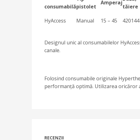
Amperaj
consumabilă
pistolet
tăiere
HyAccess
Manual
15 – 45
420144
Designul unic al consumabilelor HyAccess pe
canale.
Folosind consumabile originale Hyperthe
performanță optimă. Utilizarea oricăror 
RECENZII