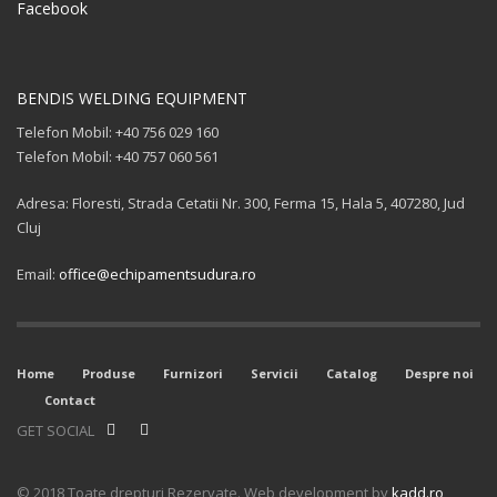
Facebook
BENDIS WELDING EQUIPMENT
Telefon Mobil: +40 756 029 160
Telefon Mobil: +40 757 060 561
Adresa: Floresti, Strada Cetatii Nr. 300, Ferma 15, Hala 5, 407280, Jud
Cluj
Email:
office@echipamentsudura.ro
Home
Produse
Furnizori
Servicii
Catalog
Despre noi
Contact
GET SOCIAL
© 2018 Toate drepturi Rezervate. Web development by
kadd.ro