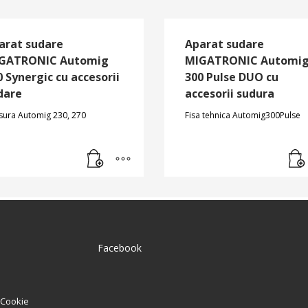
arat sudare
Aparat sudare
GATRONIC Automig
MIGATRONIC Automi
0 Synergic cu accesorii
300 Pulse DUO cu
dare
accesorii sudura
sura Automig 230, 270
Fisa tehnica Automig300Pulse
Facebook
e Cookie