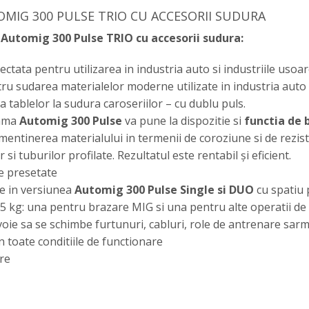
MIG 300 PULSE TRIO CU ACCESORII SUDURA
utomig 300 Pulse TRIO cu accesorii sudura:
ectata pentru utilizarea in industria auto si industriile usoa
u sudarea materialelor moderne utilizate in industria auto 
a tablelor la sudura caroseriilor – cu dublu puls.
gama
Automig 300 Pulse
va pune la dispozitie si
functia de 
 mentinerea materialului in termenii de coroziune si de rezi
si tuburilor profilate. Rezultatul este rentabil și eficient.
e presetate
e in versiunea
Automig 300 Pulse Single si DUO
cu spatiu 
5 kg: una pentru brazare MIG si una pentru alte operatii de
evoie sa se schimbe furtunuri, cabluri, role de antrenare sarm
in toate conditiile de functionare
re