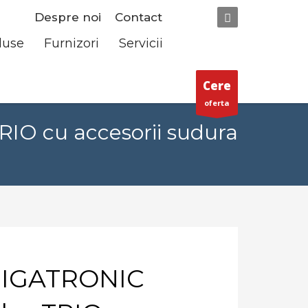
Despre noi
Contact
duse
Furnizori
Servicii
Cere
oferta
IO cu accesorii sudura
MIGATRONIC