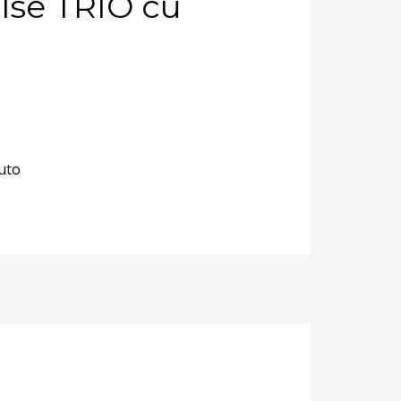
lse TRIO cu
uto